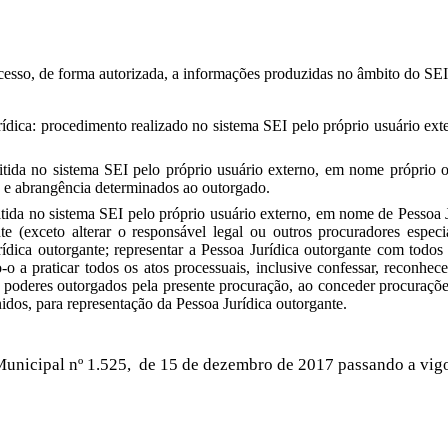
cesso, de forma autorizada, a informações produzidas no âmbito do SEI
dica: procedimento realizado no sistema SEI pelo próprio usuário exte
itida no sistema SEI pelo próprio usuário externo, em nome próprio ou
 e abrangência determinados ao outorgado.
itida no sistema SEI pelo próprio usuário externo, em nome de Pessoa J
e (exceto alterar o responsável legal ou outros procuradores especia
dica outorgante; representar a Pessoa Jurídica outorgante com todos 
-o a praticar todos os atos processuais, inclusive confessar, reconhecer
 poderes outorgados pela presente procuração, ao conceder procurações
idos, para representação da Pessoa Jurídica outorgante.
o Municipal nº 1.525, de 15 de dezembro de 2017 passando a vig