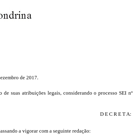
 dezembro de 2017.
as atribuições legais, considerando o processo SEI nº
D E C R E T A:
 passando a vigorar com a seguinte redação: