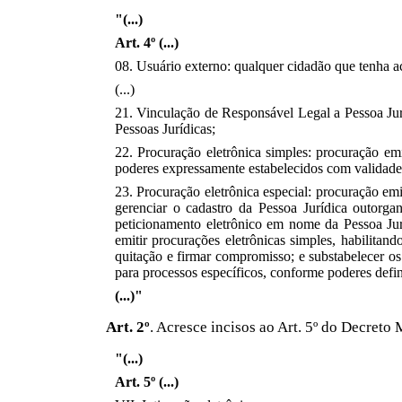
"(...)
Art. 4º (...)
08. Usuário externo: qualquer cidadão que tenha a
(...)
21. Vinculação de Responsável Legal a Pessoa Jurí
Pessoas Jurídicas;
22. Procuração eletrônica simples: procuração em
poderes expressamente estabelecidos com validade
23. Procuração eletrônica especial: procuração em
gerenciar o cadastro da Pessoa Jurídica outorgant
peticionamento eletrônico em nome da Pessoa Jurí
emitir procurações eletrônicas simples, habilitando
quitação e firmar compromisso; e substabelecer os
para processos específicos, conforme poderes defin
(...)"
Art. 2º
. Acresce incisos ao Art. 5º do Decret
"(...)
Art. 5º (...)