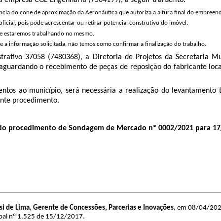
la empresa CGE Engenharia (
7564199
), a seguir transcrito:
ncia do cone de aproximação da Aeronáutica que autoriza a altura final do empreen
icial, pois pode acrescentar ou retirar potencial construtivo do imóvel.
 e estaremos trabalhando no mesmo.
 a informação solicitada, não temos como confirmar a finalização do trabalho.
trativo 37058 (
7480368
), a Diretoria de Projetos da Secretaria
guardando o recebimento de peças de reposição do fabricante local
tos ao município, será necessária a realização do levantamento to
ente procedimento.
 do procedimento de Sondagem de Mercado nº 0002/2021 para 17
si de Lima
,
Gerente de Concessões, Parcerias e Inovações
, em 08/04/2022
pal nº 1.525 de 15/12/2017.