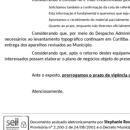
Considerando o contido no e-mail encaminhado pe
Solicitamos também a confirmação da cota de referê
Esta informação é fundamental e queremos que seja of
Apontamos o recebimento do material parcialmente
Quanto ao prazo, enquanto não tivermos oficialmente
Considerando que, por meio do Despacho Adminis
necessários ao levantamento topográfico continuam em Curitiba a
entrega dos aparelhos revisados ao Município.
Considerando que, após o retorno destes equipamen
interessados possam elaborar o plano de negócios objeto do pres
Ante o exposto,
prorrogamos o prazo de vigência
Atenciosamente,
Documento assinado eletronicamente por
Stephanie Ros
Provisória nº 2.200-2 de 24/08/2001 e o Decreto Munici